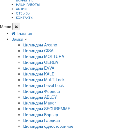
ВСКРЫТИЕ
НАШИ РАБОТЫ
АКЦИИ
ОТЗЫВЫ
КОНТАКТЫ
Меню
Главная
Замки
Цилиндры Arcano
Цилиндры CISA
Цилиндры MOTTURA
Цилиндры GERDA
Цилиндры EVVA
Цилиндры KALE
Цилиндры Mul-T-Lock
Цилиндры Level Lock
Цилиндры Форпост
Цилиндры ABLOY
Цилиндры Mauer
Цилиндры SECUREMME
Цилиндры Барьер
Цилиндры Гардиан
Цилиндры односторонние