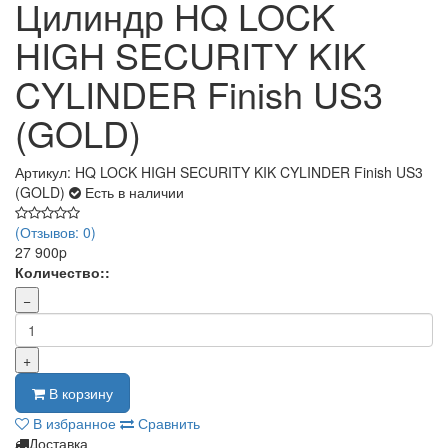
Цилиндр HQ LOCK
HIGH SECURITY KIK
CYLINDER Finish US3
(GOLD)
Артикул: HQ LOCK HIGH SECURITY KIK CYLINDER Finish US3
(GOLD)
Есть в наличии
(Отзывов: 0)
27 900p
Количество::
−
+
В корзину
В избранное
Сравнить
Доставка