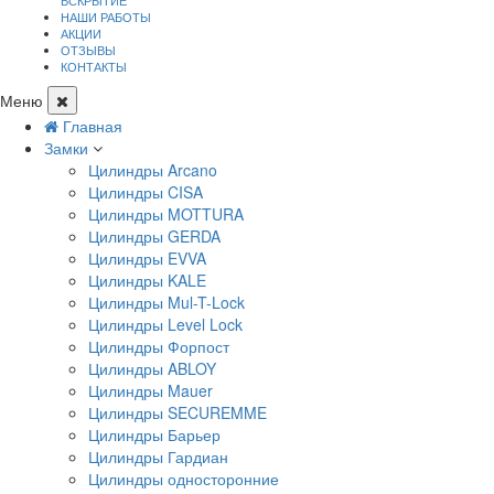
ВСКРЫТИЕ
НАШИ РАБОТЫ
АКЦИИ
ОТЗЫВЫ
КОНТАКТЫ
Меню
Главная
Замки
Цилиндры Arcano
Цилиндры CISA
Цилиндры MOTTURA
Цилиндры GERDA
Цилиндры EVVA
Цилиндры KALE
Цилиндры Mul-T-Lock
Цилиндры Level Lock
Цилиндры Форпост
Цилиндры ABLOY
Цилиндры Mauer
Цилиндры SECUREMME
Цилиндры Барьер
Цилиндры Гардиан
Цилиндры односторонние