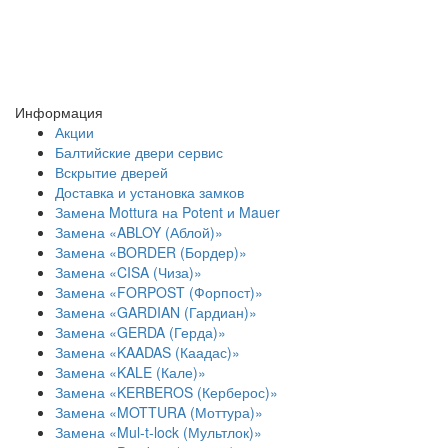
Информация
Акции
Балтийские двери сервис
Вскрытие дверей
Доставка и установка замков
Замена Mottura на Potent и Mauer
Замена «ABLOY (Аблой)»
Замена «BORDER (Бордер)»
Замена «CISA (Чиза)»
Замена «FORPOST (Форпост)»
Замена «GARDIAN (Гардиан)»
Замена «GERDA (Герда)»
Замена «KAADAS (Каадас)»
Замена «KALE (Кале)»
Замена «KERBEROS (Керберос)»
Замена «MOTTURA (Моттура)»
Замена «Mul-t-lock (Мультлок)»