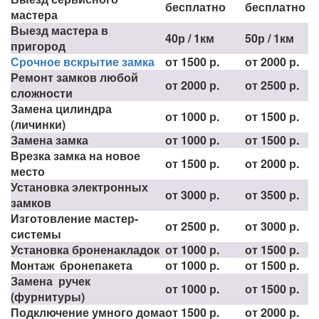
бесплатно
бесплатно
мастера
Выезд мастера в
40р / 1км
50р / 1км
пригород
Срочное вскрытие замка
от 1500 р.
от 2000 р.
Ремонт замков любой
от 2000 р.
от 2500 р.
сложности
Замена цилиндра
от 1000 р.
от 1500 р.
(личинки)
Замена замка
от 1000 р.
от 1500 р.
Врезка замка на новое
от 1500 р.
от 2000 р.
место
Установка электронных
от 3000 р.
от 3500 р.
замков
Изготовление мастер-
от 2500 р.
от 3000 р.
системы
Установка броненакладок
от 1000 р.
от 1500 р.
Монтаж бронепакета
от 1000 р.
от 1500 р.
Замена ручек
от 1000 р.
от 1500 р.
(фурнитуры)
Подключение умного дома
от 1500 р.
от 2000 р.