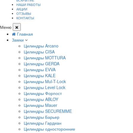
ВСКРЫТИЕ
НАШИ РАБОТЫ
АКЦИИ
ОТЗЫВЫ
КОНТАКТЫ
Меню
Главная
Замки
Цилиндры Arcano
Цилиндры CISA
Цилиндры MOTTURA
Цилиндры GERDA
Цилиндры EVVA
Цилиндры KALE
Цилиндры Mul-T-Lock
Цилиндры Level Lock
Цилиндры Форпост
Цилиндры ABLOY
Цилиндры Mauer
Цилиндры SECUREMME
Цилиндры Барьер
Цилиндры Гардиан
Цилиндры односторонние