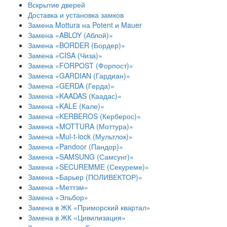
Вскрытие дверей
Доставка и установка замков
Замена Mottura на Potent и Mauer
Замена «ABLOY (Аблой)»
Замена «BORDER (Бордер)»
Замена «CISA (Чиза)»
Замена «FORPOST (Форпост)»
Замена «GARDIAN (Гардиан)»
Замена «GERDA (Герда)»
Замена «KAADAS (Каадас)»
Замена «KALE (Кале)»
Замена «KERBEROS (Керберос)»
Замена «MOTTURA (Моттура)»
Замена «Mul-t-lock (Мультлок)»
Замена «Pandoor (Пандор)»
Замена «SAMSUNG (Самсунг)»
Замена «SECUREMME (Секуреме)»
Замена «Барьер (ПОЛИВЕКТОР)»
Замена «Меттэм»
Замена «Эльбор»
Замена в ЖК «Приморский квартал»
Замена в ЖК «Цивилизация»