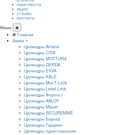
ВСКРЫТИЕ
НАШИ РАБОТЫ
АКЦИИ
ОТЗЫВЫ
КОНТАКТЫ
Меню
Главная
Замки
Цилиндры Arcano
Цилиндры CISA
Цилиндры MOTTURA
Цилиндры GERDA
Цилиндры EVVA
Цилиндры KALE
Цилиндры Mul-T-Lock
Цилиндры Level Lock
Цилиндры Форпост
Цилиндры ABLOY
Цилиндры Mauer
Цилиндры SECUREMME
Цилиндры Барьер
Цилиндры Гардиан
Цилиндры односторонние