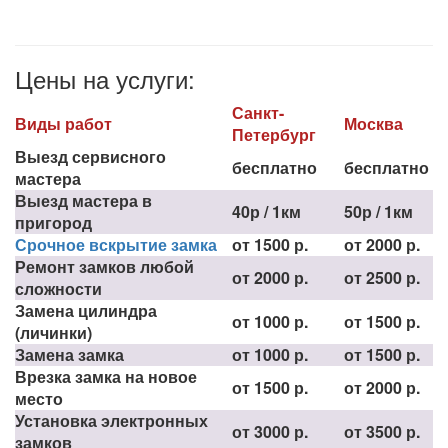
Цены на услуги:
Санкт-
Виды работ
Москва
Петербург
Выезд сервисного
бесплатно
бесплатно
мастера
Выезд мастера в
40р / 1км
50р / 1км
пригород
Срочное вскрытие замка
от 1500 р.
от 2000 р.
Ремонт замков любой
от 2000 р.
от 2500 р.
сложности
Замена цилиндра
от 1000 р.
от 1500 р.
(личинки)
Замена замка
от 1000 р.
от 1500 р.
Врезка замка на новое
от 1500 р.
от 2000 р.
место
Установка электронных
от 3000 р.
от 3500 р.
замков