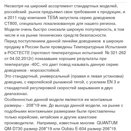
Несмотря на широкий ассортимент стандартных моделей,
российский рынок предъявил свои требования к продукции, и
в 2011 году компания TESA запустила серию доводчиков
СТ800, специально локализованную для нашего региона.
Модели очень быстро снискали широкую популярность, в том
числе и на рынке технических средств безопасности.
Перед поступлением данной линейки доводчиков в широкую
продажу в России были проведены Температурные Испытания
в РОСТЕСТЕ (протокол температурных испытаний № 321-262
от 04.02.2012г) показавшие хорошие результаты при
температуре -40С, что дает повод называть данную серию
доводчиков - морозостойкой.
Это стандартный, универсальный (правая и левая установка)
доводчик, с европейской рычажной тягой, с усилием EN 3 и
стандартной регулировкой скоростей закрывания в двух
диапазонах.
Особенностью данной модели являются ее монтажные
размеры - 208*19 мм. До выхода данной модели, на рынке с
подобными монтажными размерами были преставленны
только корейские, китайские и другие азиатские
производители. Например, известные многим QUANTUM
QM-D730 размер 208*19 или Oubau E-604 размер 206*19.