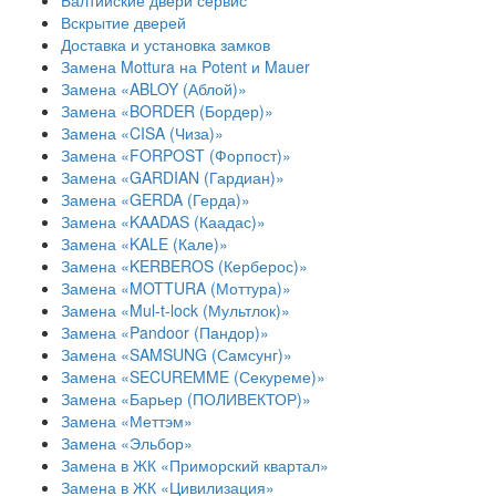
Балтийские двери сервис
Вскрытие дверей
Доставка и установка замков
Замена Mottura на Potent и Mauer
Замена «ABLOY (Аблой)»
Замена «BORDER (Бордер)»
Замена «CISA (Чиза)»
Замена «FORPOST (Форпост)»
Замена «GARDIAN (Гардиан)»
Замена «GERDA (Герда)»
Замена «KAADAS (Каадас)»
Замена «KALE (Кале)»
Замена «KERBEROS (Керберос)»
Замена «MOTTURA (Моттура)»
Замена «Mul-t-lock (Мультлок)»
Замена «Pandoor (Пандор)»
Замена «SAMSUNG (Самсунг)»
Замена «SECUREMME (Секуреме)»
Замена «Барьер (ПОЛИВЕКТОР)»
Замена «Меттэм»
Замена «Эльбор»
Замена в ЖК «Приморский квартал»
Замена в ЖК «Цивилизация»