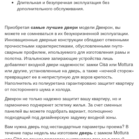
Длительная и безупречная эксплуатация без
дополнительного обслуживания.
Приобретая
самые лучшие двери
модели Двекрон, вы
можете не сомневаться в их безукоризненной эксплуатации.
Инновационные дверные конструкции обладают отменными
прочностными характеристиками, обусловленными гнуто-
сварным профилем, ипользуемого для изготовления рамы и
полотна. Итальянские запирающие устройства лишь
добавляют входной двери надежности: замки Cisa или Mottura
или другие, установленные на дверь, а также «ночной сторож»
превращают ее в неприступную для воров крепость.
Наполнитель из полиуретана гарантировано защитит квартиру
от постороннего шума и холода.
Двекрон не только надежно защитит вашу квартиру, но и
гармонично подчеркнет эстетику жилья. За счет сменных
панелей вы можете подобрать вариант, полноценно
подходящий под дизайнерскую задумку входной зоны.
Вам нужна дверь под нестандартные параметры проема? В
течение пары недель мы изготовим
дверь
с замком Mottura
или Cisa по вашим размерам и установим вам ее в самый