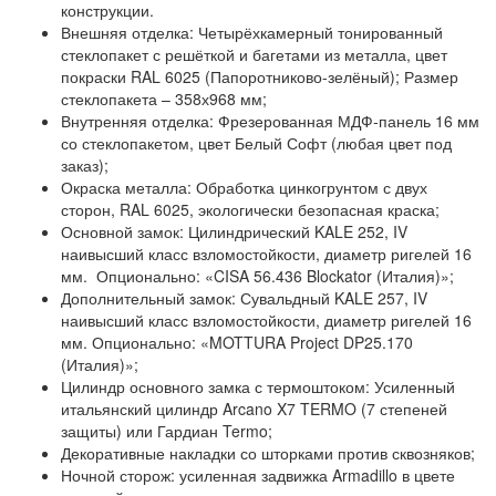
конструкции.
Внешняя отделка: Четырёхкамерный тонированный
стеклопакет с решёткой и багетами из металла, цвет
покраски RAL 6025 (Папоротниково-зелёный); Размер
стеклопакета – 358х968 мм;
Внутренняя отделка: Фрезерованная МДФ-панель 16 мм
со стеклопакетом, цвет Белый Софт (любая цвет под
заказ);
Окраска металла: Обработка цинкогрунтом с двух
сторон, RAL 6025, экологически безопасная краска;
Основной замок: Цилиндрический KALE 252, IV
наивысший класс взломостойкости, диаметр ригелей 16
мм. Опционально: «CISA 56.436 Blockator (Италия)»;
Дополнительный замок: Сувальдный KALE 257, IV
наивысший класс взломостойкости, диаметр ригелей 16
мм. Опционально: «MOTTURA Project DP25.170
(Италия)»;
Цилиндр основного замка с термоштоком: Усиленный
итальянский цилиндр Arcano X7 TERMO (7 степеней
защиты) или Гардиан Termo;
Декоративные накладки со шторками против сквозняков;
Ночной сторож: усиленная задвижка Armadillo в цвете