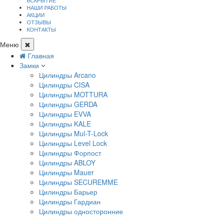
ВСКРЫТИЕ
НАШИ РАБОТЫ
АКЦИИ
ОТЗЫВЫ
КОНТАКТЫ
Меню
Главная
Замки
Цилиндры Arcano
Цилиндры CISA
Цилиндры MOTTURA
Цилиндры GERDA
Цилиндры EVVA
Цилиндры KALE
Цилиндры Mul-T-Lock
Цилиндры Level Lock
Цилиндры Форпост
Цилиндры ABLOY
Цилиндры Mauer
Цилиндры SECUREMME
Цилиндры Барьер
Цилиндры Гардиан
Цилиндры односторонние