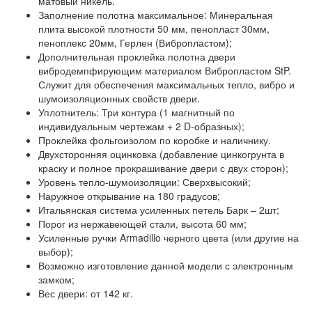
матовый никель.
Заполнение полотна максимальное: Минеральная
плита высокой плотности 50 мм, пенопласт 30мм,
пеноплекс 20мм, Герлен (Вибропластом);
Дополнительная проклейка полотна двери
вибродемпфирующим материалом Вибропластом StP.
Служит для обеспечения максимальных тепло, вибро и
шумоизоляционных свойств двери.
Уплотнитель: Три контура (1 магнитный по
индивидуальным чертежам + 2 D-образных);
Проклейка фольгоизолом по коробке и наличнику.
Двухсторонняя оцинковка (добавление цинкогрунта в
краску и полное прокрашивание двери с двух сторон);
Уровень тепло-шумоизоляции: Сверхвысокий;
Наружное открывание на 180 градусов;
Итальянская система усиленных петель Барк – 2шт;
Порог из нержавеющей стали, высота 60 мм;
Усиленные ручки Armadillo черного цвета (или другие на
выбор);
Возможно изготовление данной модели с электронным
замком;
Вес двери: от 142 кг.