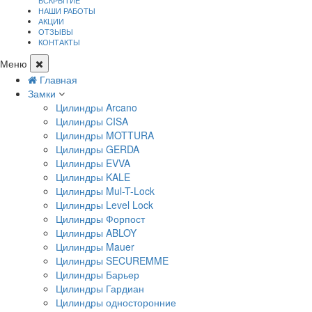
ВСКРЫТИЕ
НАШИ РАБОТЫ
АКЦИИ
ОТЗЫВЫ
КОНТАКТЫ
Меню
Главная
Замки
Цилиндры Arcano
Цилиндры CISA
Цилиндры MOTTURA
Цилиндры GERDA
Цилиндры EVVA
Цилиндры KALE
Цилиндры Mul-T-Lock
Цилиндры Level Lock
Цилиндры Форпост
Цилиндры ABLOY
Цилиндры Mauer
Цилиндры SECUREMME
Цилиндры Барьер
Цилиндры Гардиан
Цилиндры односторонние