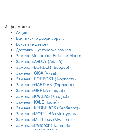
Информация
Акции
Балтийские двери сервис
Вскрытие дверей
Доставка и установка замков
Замена Mottura на Potent и Mauer
Замена «ABLOY (Аблой)»
Замена «BORDER (Бордер)»
Замена «CISA (Чиза)»
Замена «FORPOST (Форпост)»
Замена «GARDIAN (Гардиан)»
Замена «GERDA (Герда)»
Замена «KAADAS (Каадас)»
Замена «KALE (Кале)»
Замена «KERBEROS (Керберос)»
Замена «MOTTURA (Моттура)»
Замена «Mul-t-lock (Мультлок)»
Замена «Pandoor (Пандор)»