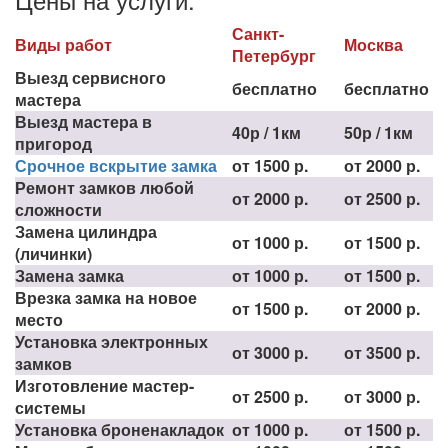
Санкт-
Виды работ
Москва
Петербург
Выезд сервисного
бесплатно
бесплатно
мастера
Выезд мастера в
40р / 1км
50р / 1км
пригород
Срочное вскрытие замка
от 1500 р.
от 2000 р.
Ремонт замков любой
от 2000 р.
от 2500 р.
сложности
Замена цилиндра
от 1000 р.
от 1500 р.
(личинки)
Замена замка
от 1000 р.
от 1500 р.
Врезка замка на новое
от 1500 р.
от 2000 р.
место
Установка электронных
от 3000 р.
от 3500 р.
замков
Изготовление мастер-
от 2500 р.
от 3000 р.
системы
Установка броненакладок
от 1000 р.
от 1500 р.