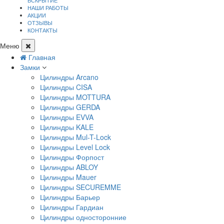
ВСКРЫТИЕ
НАШИ РАБОТЫ
АКЦИИ
ОТЗЫВЫ
КОНТАКТЫ
Меню
Главная
Замки
Цилиндры Arcano
Цилиндры CISA
Цилиндры MOTTURA
Цилиндры GERDA
Цилиндры EVVA
Цилиндры KALE
Цилиндры Mul-T-Lock
Цилиндры Level Lock
Цилиндры Форпост
Цилиндры ABLOY
Цилиндры Mauer
Цилиндры SECUREMME
Цилиндры Барьер
Цилиндры Гардиан
Цилиндры односторонние