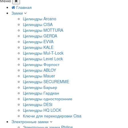
Меню
Главная
Замки
Цилиндры Arcano
Цилиндры CISA
Цилиндры MOTTURA
Цилиндры GERDA
Цилиндры EVVA
Цилиндры KALE
Цилиндры Mul-T-Lock
Цилиндры Level Lock
Цилиндры Форпост
Цилиндры ABLOY
Цилиндры Mauer
Цилиндры SECUREMME
Цилиндры Барьер
Цилиндры Гардиан
Цилиндры односторонние
Цилиндры DESi
Цилиндры HQ LOCK
Ключи для перекодировки Cisa
Электронные замки
Электронные замки Philips