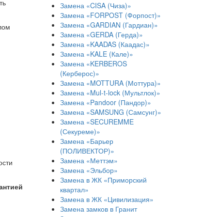
ть
Замена «CISA (Чиза)»
Замена «FORPOST (Форпост)»
Замена «GARDIAN (Гардиан)»
лом
Замена «GERDA (Герда)»
Замена «KAADAS (Каадас)»
Замена «KALE (Кале)»
Замена «KERBEROS
(Керберос)»
Замена «MOTTURA (Моттура)»
Замена «Mul-t-lock (Мультлок)»
Замена «Pandoor (Пандор)»
Замена «SAMSUNG (Самсунг)»
Замена «SECUREMME
(Секуреме)»
Замена «Барьер
(ПОЛИВЕКТОР)»
Замена «Меттэм»
ости
Замена «Эльбор»
Замена в ЖК «Приморский
антией
квартал»
Замена в ЖК «Цивилизация»
Замена замков в Гранит