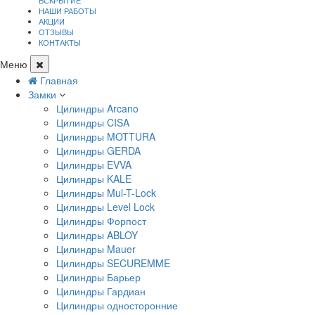
ВСКРЫТИЕ
НАШИ РАБОТЫ
АКЦИИ
ОТЗЫВЫ
КОНТАКТЫ
Меню
Главная
Замки
Цилиндры Arcano
Цилиндры CISA
Цилиндры MOTTURA
Цилиндры GERDA
Цилиндры EVVA
Цилиндры KALE
Цилиндры Mul-T-Lock
Цилиндры Level Lock
Цилиндры Форпост
Цилиндры ABLOY
Цилиндры Mauer
Цилиндры SECUREMME
Цилиндры Барьер
Цилиндры Гардиан
Цилиндры односторонние