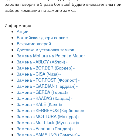
работы говорят в 3 раза больше! Будьте внимательны при
выборе компании по замене замка.
Информация
Акции
Балтийские двери сервис
Вскрытие дверей
Доставка и установка замков
Замена Mottura на Potent и Mauer
Замена «ABLOY (Аблой)»
Замена «BORDER (Бордер)»
Замена «CISA (Чиза)»
Замена «FORPOST (Форпост)»
Замена «GARDIAN (Гардиан)»
Замена «GERDA (Герда)»
Замена «KAADAS (Каадас)»
Замена «KALE (Кале)»
Замена «KERBEROS (Керберос)»
Замена «MOTTURA (Моттура)»
Замена «Mul-t-lock (Мультлок)»
Замена «Pandoor (Пандор)»
Замена «SAMSUNG (Самсунг)»