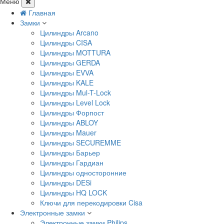
Меню
Главная
Замки
Цилиндры Arcano
Цилиндры CISA
Цилиндры MOTTURA
Цилиндры GERDA
Цилиндры EVVA
Цилиндры KALE
Цилиндры Mul-T-Lock
Цилиндры Level Lock
Цилиндры Форпост
Цилиндры ABLOY
Цилиндры Mauer
Цилиндры SECUREMME
Цилиндры Барьер
Цилиндры Гардиан
Цилиндры односторонние
Цилиндры DESi
Цилиндры HQ LOCK
Ключи для перекодировки Cisa
Электронные замки
Электронные замки Philips