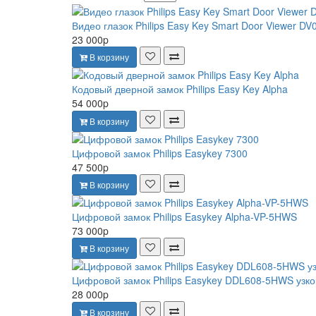
Видео глазок Philips Easy Key Smart Door Viewer DV
23 000p
В корзину
Кодовый дверной замок Philips Easy Key Alpha
54 000p
В корзину
Цифровой замок Philips Easykey 7300
47 500p
В корзину
Цифровой замок Philips Easykey Alpha-VP-5HWS
73 000p
В корзину
Цифровой замок Philips Easykey DDL608-5HWS уз
28 000p
В корзину