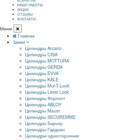
ВСКРЫТИЕ
НАШИ РАБОТЫ
АКЦИИ
ОТЗЫВЫ
КОНТАКТЫ
Меню
Главная
Замки
Цилиндры Arcano
Цилиндры CISA
Цилиндры MOTTURA
Цилиндры GERDA
Цилиндры EVVA
Цилиндры KALE
Цилиндры Mul-T-Lock
Цилиндры Level Lock
Цилиндры Форпост
Цилиндры ABLOY
Цилиндры Mauer
Цилиндры SECUREMME
Цилиндры Барьер
Цилиндры Гардиан
Цилиндры односторонние