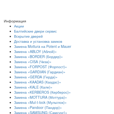
Информация
Акции
Балтийские двери сервис
Вскрытие дверей
Доставка и установка замков
Замена Mottura на Potent и Mauer
Замена «ABLOY (Аблой)»
Замена «BORDER (Бордер)»
Замена «CISA (Чиза)»
Замена «FORPOST (Форпост)»
Замена «GARDIAN (Гардиан)»
Замена «GERDA (Герда)»
Замена «KAADAS (Каадас)»
Замена «KALE (Кале)»
Замена «KERBEROS (Керберос)»
Замена «MOTTURA (Моттура)»
Замена «Mul-t-lock (Мультлок)»
Замена «Pandoor (Пандор)»
Замена «SAMSUNG (Самсунг)»