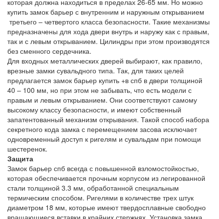
которая должна находиться в пределах 26-65 мм. Но можно
купить замок барьер с внутренним и наружным открыванием
третьего – четвертого класса безопасности. Такие механизмы
предназначены для хода двери внутрь и наружу как с правым,
так и с левым открыванием. Цилиндры при этом производятся
без сменного сердечника.
Для входных металлических дверей выбирают, как правило,
врезные замки сувальдного типа. Так, для таких целей
предлагается замок барьер купить +в спб в двери толщиной
40 – 100 мм, но при этом не забывать, что есть модели с
правым и левым открыванием. Они соответствуют самому
высокому классу безопасности, и имеют собственный
запатентованный механизм открывания. Такой способ набора
секретного кода замка с перемещением засова исключает
одновременный доступ к ригелям и сувальдам при помощи
шестеренок.
Защита
Замок барьер спб всегда с повышенной взломостойкостью,
которая обеспечивается прочным корпусом из легированной
стали толщиной 3.3 мм, обработанной специальным
термическим способом. Ригелями в количестве трех штук
диаметром 18 мм, которые имеют твердосплавные свободно
вращающиеся вставки в крайних стержнях. Установка замка