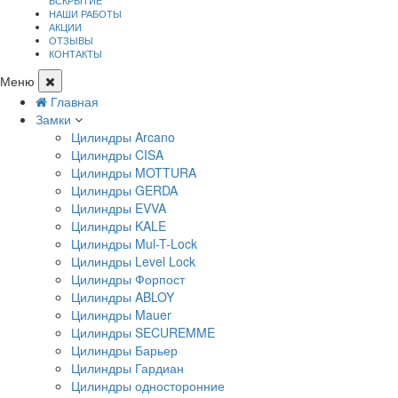
ВСКРЫТИЕ
НАШИ РАБОТЫ
АКЦИИ
ОТЗЫВЫ
КОНТАКТЫ
Меню
Главная
Замки
Цилиндры Arcano
Цилиндры CISA
Цилиндры MOTTURA
Цилиндры GERDA
Цилиндры EVVA
Цилиндры KALE
Цилиндры Mul-T-Lock
Цилиндры Level Lock
Цилиндры Форпост
Цилиндры ABLOY
Цилиндры Mauer
Цилиндры SECUREMME
Цилиндры Барьер
Цилиндры Гардиан
Цилиндры односторонние