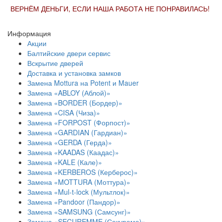
ВЕРНЁМ ДЕНЬГИ, ЕСЛИ НАША РАБОТА НЕ ПОНРАВИЛАСЬ!
Информация
Акции
Балтийские двери сервис
Вскрытие дверей
Доставка и установка замков
Замена Mottura на Potent и Mauer
Замена «ABLOY (Аблой)»
Замена «BORDER (Бордер)»
Замена «CISA (Чиза)»
Замена «FORPOST (Форпост)»
Замена «GARDIAN (Гардиан)»
Замена «GERDA (Герда)»
Замена «KAADAS (Каадас)»
Замена «KALE (Кале)»
Замена «KERBEROS (Керберос)»
Замена «MOTTURA (Моттура)»
Замена «Mul-t-lock (Мультлок)»
Замена «Pandoor (Пандор)»
Замена «SAMSUNG (Самсунг)»
Замена «SECUREMME (Секуреме)»