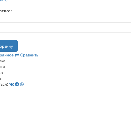
ство::
орзину
бранное
Сравнить
вка
тия
та
ат
ься: