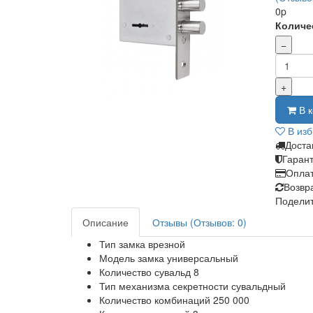
0p
Количе
−
+
В к
В из
Доста
Гаран
Опла
Возвр
Поделит
Описание
Отзывы (Отзывов: 0)
Тип замка
врезной
Модель замка
универсальный
Количество сувальд
8
Тип механизма секретности
сувальдный
Количество комбинаций
250 000