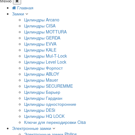
Меню
Главная
Замки
Цилиндры Arcano
Цилиндры CISA
Цилиндры MOTTURA
Цилиндры GERDA
Цилиндры EVVA
Цилиндры KALE
Цилиндры Mul-T-Lock
Цилиндры Level Lock
Цилиндры Форпост
Цилиндры ABLOY
Цилиндры Mauer
Цилиндры SECUREMME
Цилиндры Барьер
Цилиндры Гардиан
Цилиндры односторонние
Цилиндры DESi
Цилиндры HQ LOCK
Ключи для перекодировки Cisa
Электронные замки
Электронные замки Philips