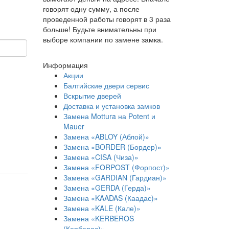
говорят одну сумму, а после
проведенной работы говорят в 3 раза
больше! Будьте внимательны при
выборе компании по замене замка.
Информация
Акции
Балтийские двери сервис
Вскрытие дверей
Доставка и установка замков
Замена Mottura на Potent и
Mauer
Замена «ABLOY (Аблой)»
Замена «BORDER (Бордер)»
Замена «CISA (Чиза)»
Замена «FORPOST (Форпост)»
Замена «GARDIAN (Гардиан)»
Замена «GERDA (Герда)»
Замена «KAADAS (Каадас)»
Замена «KALE (Кале)»
Замена «KERBEROS
(Керберос)»