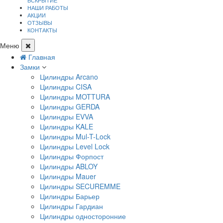
ВСКРЫТИЕ
НАШИ РАБОТЫ
АКЦИИ
ОТЗЫВЫ
КОНТАКТЫ
Меню
Главная
Замки
Цилиндры Arcano
Цилиндры CISA
Цилиндры MOTTURA
Цилиндры GERDA
Цилиндры EVVA
Цилиндры KALE
Цилиндры Mul-T-Lock
Цилиндры Level Lock
Цилиндры Форпост
Цилиндры ABLOY
Цилиндры Mauer
Цилиндры SECUREMME
Цилиндры Барьер
Цилиндры Гардиан
Цилиндры односторонние