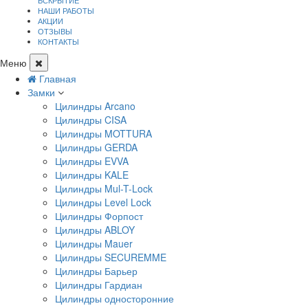
ВСКРЫТИЕ
НАШИ РАБОТЫ
АКЦИИ
ОТЗЫВЫ
КОНТАКТЫ
Меню
Главная
Замки
Цилиндры Arcano
Цилиндры CISA
Цилиндры MOTTURA
Цилиндры GERDA
Цилиндры EVVA
Цилиндры KALE
Цилиндры Mul-T-Lock
Цилиндры Level Lock
Цилиндры Форпост
Цилиндры ABLOY
Цилиндры Mauer
Цилиндры SECUREMME
Цилиндры Барьер
Цилиндры Гардиан
Цилиндры односторонние