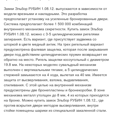
Замки Эльбор РУБИН 1.08.12. выпускаются в зависимости от
модели врезными и накладными. Это разработка
предполагает установку на усиленные бронированные двери.
Система предполагает более 1 500 000 комбинаций
внутреннего механизма секретности. Купить замок Эльбор
РУБИН 1.08.12. можно с 3-5 цилиндрическими ригелями
запирания. Есть вариант, где присутствует задвижка со
шторкой в цвете медный антик. На трех ригельный вариант
предусмотрена фалевая защелка, которая после закрывания
двери под действием цилиндрических пружин возвращает ее
обратно на место. Ригель защелки косоугольный с диаметром
19.8 мм. На некоторых моделях сувальдный механизм
выполнен с вертикальными тягами, а 5 цилиндрических
стержней замыкаются на 4 хода, вылетая на 40 мм. Имеется
защита от высверливания, взлома, выдавливания,
спиливания. С этой целью на внутренний механизм
предусмотрены две бронепластины и бронекоробки. В зоне
механизма металл утолщен до 8 мм, 4 из которых приходятся
на броню. Можно купить замок Эльбор РУБИН 1.08.12., где
против вскрытия двери методом высверливания, внутри
стойки помещены шарики из специальной закаленной стали.