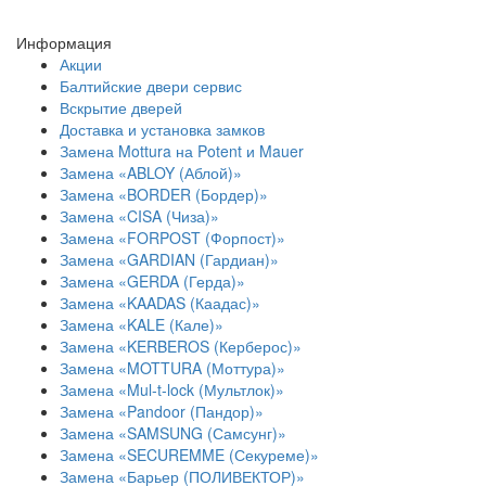
Информация
Акции
Балтийские двери сервис
Вскрытие дверей
Доставка и установка замков
Замена Mottura на Potent и Mauer
Замена «ABLOY (Аблой)»
Замена «BORDER (Бордер)»
Замена «CISA (Чиза)»
Замена «FORPOST (Форпост)»
Замена «GARDIAN (Гардиан)»
Замена «GERDA (Герда)»
Замена «KAADAS (Каадас)»
Замена «KALE (Кале)»
Замена «KERBEROS (Керберос)»
Замена «MOTTURA (Моттура)»
Замена «Mul-t-lock (Мультлок)»
Замена «Pandoor (Пандор)»
Замена «SAMSUNG (Самсунг)»
Замена «SECUREMME (Секуреме)»
Замена «Барьер (ПОЛИВЕКТОР)»