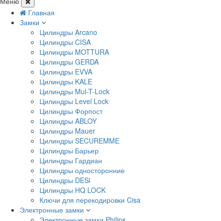
Меню
Главная
Замки
Цилиндры Arcano
Цилиндры CISA
Цилиндры MOTTURA
Цилиндры GERDA
Цилиндры EVVA
Цилиндры KALE
Цилиндры Mul-T-Lock
Цилиндры Level Lock
Цилиндры Форпост
Цилиндры ABLOY
Цилиндры Mauer
Цилиндры SECUREMME
Цилиндры Барьер
Цилиндры Гардиан
Цилиндры односторонние
Цилиндры DESi
Цилиндры HQ LOCK
Ключи для перекодировки Cisa
Электронные замки
Электронные замки Philips