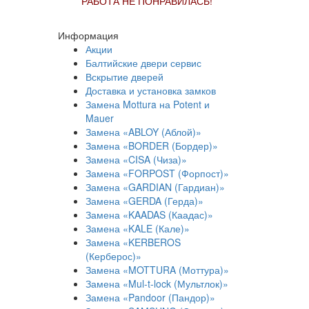
РАБОТА НЕ ПОНРАВИЛАСЬ!
Информация
Акции
Балтийские двери сервис
Вскрытие дверей
Доставка и установка замков
Замена Mottura на Potent и
Mauer
Замена «ABLOY (Аблой)»
Замена «BORDER (Бордер)»
Замена «CISA (Чиза)»
Замена «FORPOST (Форпост)»
Замена «GARDIAN (Гардиан)»
Замена «GERDA (Герда)»
Замена «KAADAS (Каадас)»
Замена «KALE (Кале)»
Замена «KERBEROS
(Керберос)»
Замена «MOTTURA (Моттура)»
Замена «Mul-t-lock (Мультлок)»
Замена «Pandoor (Пандор)»