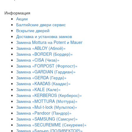
Информация
Акции
Балтийские двери сервис
Вскрытие дверей
Доставка и установка замков
Замена Mottura на Potent и Mauer
Замена «ABLOY (Аблой)»
Замена «BORDER (Бордер)»
Замена «CISA (Чиза)»
Замена «FORPOST (Форпост)»
Замена «GARDIAN (Гардиан)»
Замена «GERDA (Герда)»
Замена «KAADAS (Каадас)»
Замена «KALE (Кале)»
Замена «KERBEROS (Керберос)»
Замена «MOTTURA (Моттура)»
Замена «Mul-t-lock (Мультлок)»
Замена «Pandoor (Пандор)»
Замена «SAMSUNG (Самсунг)»
Замена «SECUREMME (Секуреме)»
Замена «Барьер (ПОЛИВЕКТОР)»