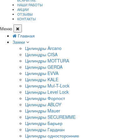
ВСКРЫТИЕ
НАШИ РАБОТЫ
АКЦИИ
ОТЗЫВЫ
КОНТАКТЫ
Меню
Главная
Замки
Цилиндры Arcano
Цилиндры CISA
Цилиндры MOTTURA
Цилиндры GERDA
Цилиндры EVVA
Цилиндры KALE
Цилиндры Mul-T-Lock
Цилиндры Level Lock
Цилиндры Форпост
Цилиндры ABLOY
Цилиндры Mauer
Цилиндры SECUREMME
Цилиндры Барьер
Цилиндры Гардиан
Цилиндры односторонние