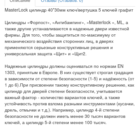
Описание
Отзывы (Отзывов: 0)
MasterLock цилиндр 40*30мм ключ/вертушка 5 ключей графит
Цилиндры «Форпост», «Антибампинг», «Masterlock «, ML, а
также другие устанавливаются в надежные двери известной
фирмы. Для того, чтобы защититься по-максимуму от
механического воздействия сторонних лиц, в дверях
применяются серьезные конструктивные решения и
универсальная защита «Щит» и «Щит2.
Надежные цилиндры должны оцениваться по нормам EN
1303, принятым в Европе. В них существует строгая градация
в зависимости от степени безопасности (1-5) и надёжность (от
1 до 6).При присвоении такому конструктивному решению, как
цилиндр для дверей степени безопасности, учитывается
важный фактор - количество вариантов ключей, а также
устойчивость против взлома разными инструментами (кусачки,
дрель, отмычки и т.д.). Например, цилиндр 4-й степени
безопасности не должен иметь менее 30 тысяч вариантов
ключей, а цилиндр 5-й степени менее 100 тысяч.