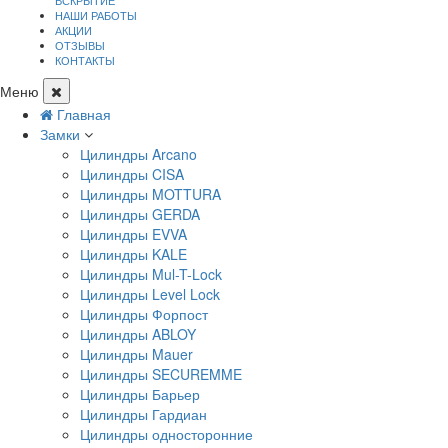
ВСКРЫТИЕ
НАШИ РАБОТЫ
АКЦИИ
ОТЗЫВЫ
КОНТАКТЫ
Меню
Главная
Замки
Цилиндры Arcano
Цилиндры CISA
Цилиндры MOTTURA
Цилиндры GERDA
Цилиндры EVVA
Цилиндры KALE
Цилиндры Mul-T-Lock
Цилиндры Level Lock
Цилиндры Форпост
Цилиндры ABLOY
Цилиндры Mauer
Цилиндры SECUREMME
Цилиндры Барьер
Цилиндры Гардиан
Цилиндры односторонние