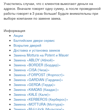
Участились случаи, что с клиентов вымогают деньги на
адресе. Вначале говорят одну сумму, а после проведенной
работы говорят в 3 раза больше! Будьте внимательны при
выборе компании по замене замка.
Информация
Акции
Балтийские двери сервис
Вскрытие дверей
Доставка и установка замков
Замена Mottura на Potent и Mauer
Замена «ABLOY (Аблой)»
Замена «BORDER (Бордер)»
Замена «CISA (Чиза)»
Замена «FORPOST (Форпост)»
Замена «GARDIAN (Гардиан)»
Замена «GERDA (Герда)»
Замена «KAADAS (Каадас)»
Замена «KALE (Кале)»
Замена «KERBEROS (Керберос)»
Замена «MOTTURA (Моттура)»
Замена «Mul-t-lock (Мультлок)»