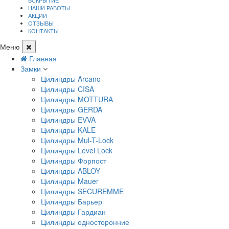
ВСКРЫТИЕ
НАШИ РАБОТЫ
АКЦИИ
ОТЗЫВЫ
КОНТАКТЫ
Меню
Главная
Замки
Цилиндры Arcano
Цилиндры CISA
Цилиндры MOTTURA
Цилиндры GERDA
Цилиндры EVVA
Цилиндры KALE
Цилиндры Mul-T-Lock
Цилиндры Level Lock
Цилиндры Форпост
Цилиндры ABLOY
Цилиндры Mauer
Цилиндры SECUREMME
Цилиндры Барьер
Цилиндры Гардиан
Цилиндры односторонние