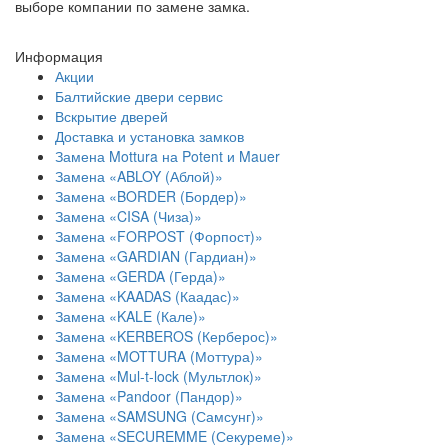
выборе компании по замене замка.
Информация
Акции
Балтийские двери сервис
Вскрытие дверей
Доставка и установка замков
Замена Mottura на Potent и Mauer
Замена «ABLOY (Аблой)»
Замена «BORDER (Бордер)»
Замена «CISA (Чиза)»
Замена «FORPOST (Форпост)»
Замена «GARDIAN (Гардиан)»
Замена «GERDA (Герда)»
Замена «KAADAS (Каадас)»
Замена «KALE (Кале)»
Замена «KERBEROS (Керберос)»
Замена «MOTTURA (Моттура)»
Замена «Mul-t-lock (Мультлок)»
Замена «Pandoor (Пандор)»
Замена «SAMSUNG (Самсунг)»
Замена «SECUREMME (Секуреме)»