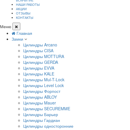
ВСКРЫТИЕ
НАШИ РАБОТЫ
АКЦИИ
ОТЗЫВЫ
КОНТАКТЫ
Меню
Главная
Замки
Цилиндры Arcano
Цилиндры CISA
Цилиндры MOTTURA
Цилиндры GERDA
Цилиндры EVVA
Цилиндры KALE
Цилиндры Mul-T-Lock
Цилиндры Level Lock
Цилиндры Форпост
Цилиндры ABLOY
Цилиндры Mauer
Цилиндры SECUREMME
Цилиндры Барьер
Цилиндры Гардиан
Цилиндры односторонние