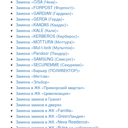
Замена «CISA (Чиза)»
Замена «FORPOST (Форпост)»
Замена «GARDIAN (Гардиан)»
Замена «GERDA (Герда)»
Замена «KAADAS (Каадас)»
Замена «KALE (Кале)»
Замена «KERBEROS (Керберос)»
Замена «MOTTURA (Моттура)»
Замена «Mul-t-lock (Мультлок)»
Замена «Pandoor (Пандор)»
Замена «SAMSUNG (Самсунг)»
Замена «SECUREMME (Секуреме)»
Замена «Барьер (ПОЛИВЕКТОР)»
Замена «Меттэм»
Замена «Эльбор»
Замена в ЖК «Приморский квартал»
Замена в ЖК «Цивилизация»
Замена замков в Гранит
Замена замков в дверях
Замена замков в ЖК «Familia»
Замена замков в ЖК «GreenЛандия»
Замена замков в ЖК «Neva Residence»
Замена замков в ЖК «Pulse на набережной»