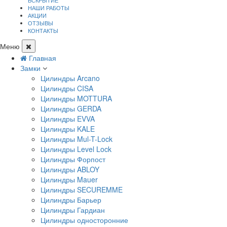
ВСКРЫТИЕ
НАШИ РАБОТЫ
АКЦИИ
ОТЗЫВЫ
КОНТАКТЫ
Меню
Главная
Замки
Цилиндры Arcano
Цилиндры CISA
Цилиндры MOTTURA
Цилиндры GERDA
Цилиндры EVVA
Цилиндры KALE
Цилиндры Mul-T-Lock
Цилиндры Level Lock
Цилиндры Форпост
Цилиндры ABLOY
Цилиндры Mauer
Цилиндры SECUREMME
Цилиндры Барьер
Цилиндры Гардиан
Цилиндры односторонние