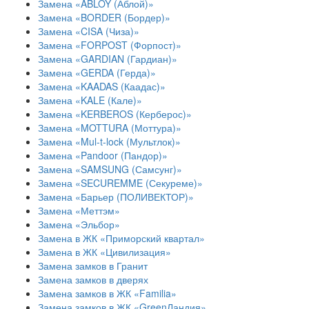
Замена «ABLOY (Аблой)»
Замена «BORDER (Бордер)»
Замена «CISA (Чиза)»
Замена «FORPOST (Форпост)»
Замена «GARDIAN (Гардиан)»
Замена «GERDA (Герда)»
Замена «KAADAS (Каадас)»
Замена «KALE (Кале)»
Замена «KERBEROS (Керберос)»
Замена «MOTTURA (Моттура)»
Замена «Mul-t-lock (Мультлок)»
Замена «Pandoor (Пандор)»
Замена «SAMSUNG (Самсунг)»
Замена «SECUREMME (Секуреме)»
Замена «Барьер (ПОЛИВЕКТОР)»
Замена «Меттэм»
Замена «Эльбор»
Замена в ЖК «Приморский квартал»
Замена в ЖК «Цивилизация»
Замена замков в Гранит
Замена замков в дверях
Замена замков в ЖК «Familia»
Замена замков в ЖК «GreenЛандия»