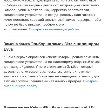
Абсолютно у всех владельцев квартир в жилом комплексе
«Собрание» во входных дверях от застройщика стоят замки
Эльбор Рубин. К сожалению, корректно работают эти
запирающие устройства не всегда, поэтому наш заказчик
хочет поставить хороший итальянский замок на дверь, чтобы
потом не было никаких проблем с его
эксплуатацией.
Смотреть выполненную работу.
Замена замка Эльбор на замок Cisa c цилиндром
Evva
К нам в сервис обратился клиент, который решил поменять
запирающее устройство на по-настоящему надежный замок
для входной двери. У него стоял замок Эльбор, который
довольно легко вскрыть за несколько минут, к тому же
замковая зона была абсолютно не защищена, а значит, для
взлома злоумышленниками нет никаких преград.
Смотреть
выполненную работу
Врезка замка Kale в ЖК «Дальневосточный 15»