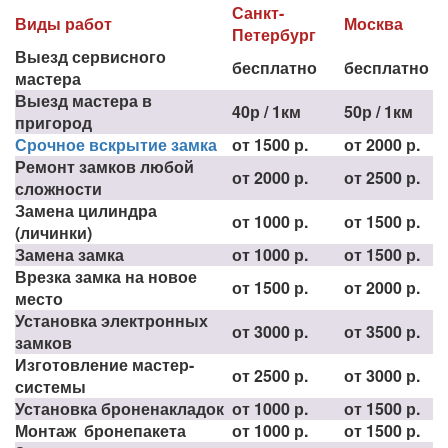
Санкт-
Виды работ
Москва
Петербург
Выезд сервисного
бесплатно
бесплатно
мастера
Выезд мастера в
40р / 1км
50р / 1км
пригород
Срочное вскрытие замка
от 1500 р.
от 2000 р.
Ремонт замков любой
от 2000 р.
от 2500 р.
сложности
Замена цилиндра
от 1000 р.
от 1500 р.
(личинки)
Замена замка
от 1000 р.
от 1500 р.
Врезка замка на новое
от 1500 р.
от 2000 р.
место
Установка электронных
от 3000 р.
от 3500 р.
замков
Изготовление мастер-
от 2500 р.
от 3000 р.
системы
Установка броненакладок
от 1000 р.
от 1500 р.
Монтаж бронепакета
от 1000 р.
от 1500 р.