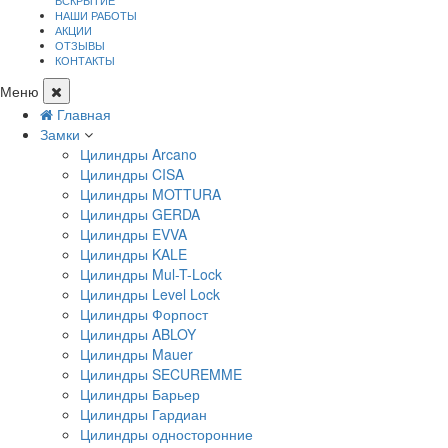
ВСКРЫТИЕ
НАШИ РАБОТЫ
АКЦИИ
ОТЗЫВЫ
КОНТАКТЫ
Меню
Главная
Замки
Цилиндры Arcano
Цилиндры CISA
Цилиндры MOTTURA
Цилиндры GERDA
Цилиндры EVVA
Цилиндры KALE
Цилиндры Mul-T-Lock
Цилиндры Level Lock
Цилиндры Форпост
Цилиндры ABLOY
Цилиндры Mauer
Цилиндры SECUREMME
Цилиндры Барьер
Цилиндры Гардиан
Цилиндры односторонние