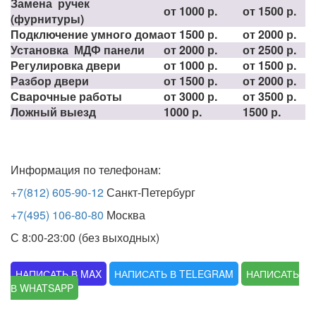
Замена ручек
от 1000 р.
от 1500 р.
(фурнитуры)
Подключение умного дома
от 1500 р.
от 2000 р.
Установка МДФ панели
от 2000 р.
от 2500 р.
Регулировка двери
от 1000 р.
от 1500 р.
Разбор двери
от 1500 р.
от 2000 р.
Сварочные работы
от 3000 р.
от 3500 р.
Ложный выезд
1000 р.
1500 р.
Информация по телефонам:
+7(812) 605-90-12
Санкт-Петербург
+7(495) 106-80-80
Москва
С 8:00-23:00 (без выходных)
НАПИСАТЬ В MAX
НАПИСАТЬ В TELEGRAM
НАПИСАТЬ
В WHATSAPP