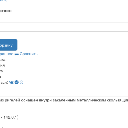
ство::
орзину
бранное
Сравнить
вка
тия
та
ат
ься:
 из ригелей оснащен внутри закаленным металлическим скользящи
- 142.0.1)