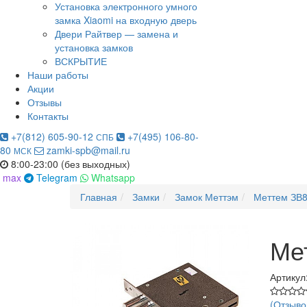
Установка электронного умного
замка Xiaomi на входную дверь
Двери Райтвер — замена и
установка замков
ВСКРЫТИЕ
Наши работы
Акции
Отзывы
Контакты
+7(812) 605-90-12
+7(495) 106-80-
СПБ
80
zamki-spb@mail.ru
МСК
8:00-23:00 (без выходных)
max
Telegram
Whatsapp
Главная
Замки
Замок Меттэм
Меттем ЗВ8-
Ме
Артикул
(Отзыво