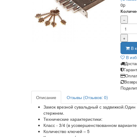
0p
Количе
−
+
В к
В из
Доста
Гаран
Опла
Возвр
Поделит
Описание
Отзывы (Отзывов: 0)
Замок врезной сувальдный с задвижкой.Один
стержнем.
Технические характеристики:
Класс - 3/4 (в усовершенствованном варианте 
Количество ключей – 5