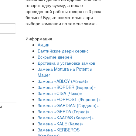
говорят одну сумму, а после
проведенной работы говорят в 3 раза
больше! Будьте внимательны при
выборе компании по замене замка.
Информация
Акции
Балтийские двери сервис
Вскрытие дверей
Доставка и установка замков
Замена Mottura на Potent и
Mauer
Замена «ABLOY (Аблой)»
Замена «BORDER (Бордер)»
Замена «CISA (Чиза)»
Замена «FORPOST (Форпост)»
Замена «GARDIAN (Гардиан)»
м
Замена «GERDA (Герда)»
Замена «KAADAS (Каадас)»
Замена «KALE (Кале)»
Замена «KERBEROS
(Керберос)»