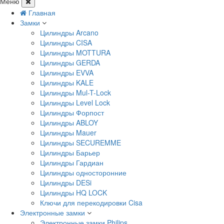
Меню
Главная
Замки
Цилиндры Arcano
Цилиндры CISA
Цилиндры MOTTURA
Цилиндры GERDA
Цилиндры EVVA
Цилиндры KALE
Цилиндры Mul-T-Lock
Цилиндры Level Lock
Цилиндры Форпост
Цилиндры ABLOY
Цилиндры Mauer
Цилиндры SECUREMME
Цилиндры Барьер
Цилиндры Гардиан
Цилиндры односторонние
Цилиндры DESi
Цилиндры HQ LOCK
Ключи для перекодировки Cisa
Электронные замки
Электронные замки Philips